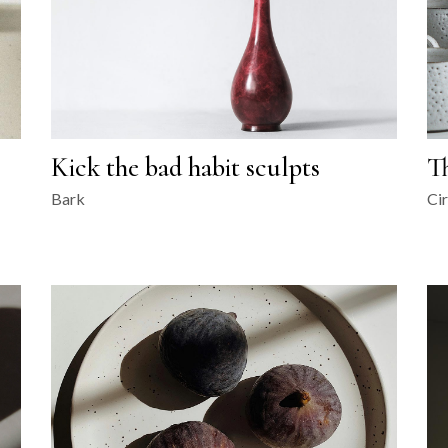
Kick the bad habit sculpts
T
Bark
Cir