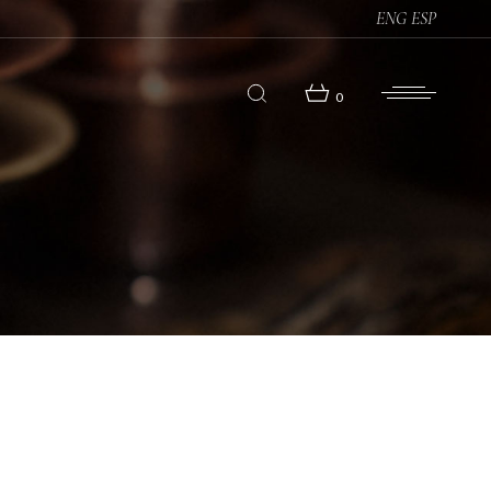
ENG
ESP
0