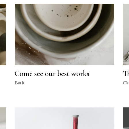
Come see our best works
T
Bark
Cir