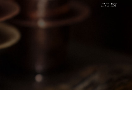
ENG
ESP