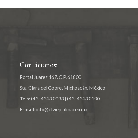
Contáctanos:
Portal Juarez 167. C.P. 61800
Sta. Clara del Cobre, Michoacán, México
Tels:
(43) 4343 0033
|
(43) 4343 0100
E-mail:
info@elviejoalmacen.mx