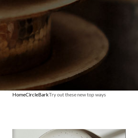
Home
Circle
Bark
Try out these new top ways