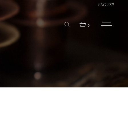
ENG
ESP
0