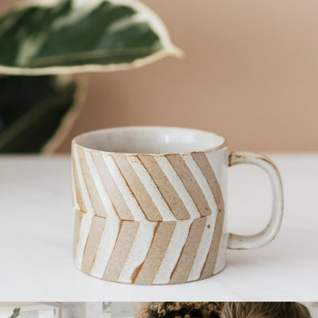
Make a mug day
Elude