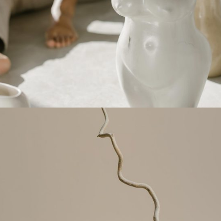
Porcelain models
Elude