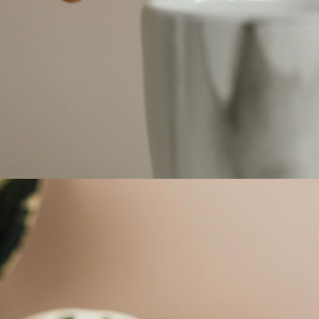
Pinch pots guide
Elude